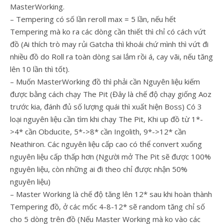
MasterWorking.
– Tempering có số lần reroll max = 5 lần, nếu hết
Tempering mà ko ra các dòng cần thiết thì chỉ có cách vứt
đồ (Ai thích trò may rủi Gatcha thì khoái chứ mình thì vứt đi
nhiều đồ do Roll ra toàn dòng sai lắm rồi á, cay vãi, nếu tăng
lên 10 lần thì tốt).
– Muốn MasterWorking đồ thì phải cần Nguyên liệu kiếm
được bằng cách chạy The Pit (Đây là chế độ chạy giống Aoz
trước kia, đánh đủ số lượng quái thì xuất hiện Boss) Có 3
loại nguyên liệu cần tìm khi chạy The Pit, Khi up đồ từ 1*-
>4* cần Obducite, 5*->8* cần Ingolith, 9*->12* cần
Neathiron. Các nguyên liệu cấp cao có thể convert xuống
nguyên liệu cấp thấp hơn (Người mở The Pit sẽ được 100%
nguyên liệu, còn những ai đi theo chỉ được nhận 50%
nguyên liệu)
– Master Working là chế độ tăng lên 12* sau khi hoàn thành
Tempering đồ, ở các mốc 4-8-12* sẽ random tăng chỉ số
cho 5 dòng trên đồ (Nếu Master Working mà ko vào các