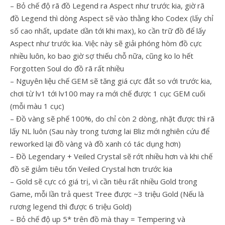
– Bỏ chế độ rã đồ Legend ra Aspect như trước kia, giờ rã
đồ Legend thì dòng Aspect sẽ vào thằng kho Codex (lấy chỉ
số cao nhất, update dần tới khi max), ko cần trữ đồ để lấy
Aspect như trước kia. Việc này sẽ giải phóng hòm đồ cực
nhiều luôn, ko bao giờ sợ thiếu chỗ nữa, cũng ko lo hết
Forgotten Soul do đồ rã rất nhiều
– Nguyên liệu chế GEM sẽ tăng giá cực đắt so với trước kia,
chơi từ lv1 tới lv100 may ra mới chế được 1 cục GEM cuối
(mỗi màu 1 cục)
– Đồ vàng sẽ phế 100%, do chỉ còn 2 dòng, nhặt được thì rã
lấy NL luôn (Sau này trong tương lai Bliz mới nghiên cứu để
reworked lại đồ vàng và đồ xanh có tác dụng hơn)
– Đồ Legendary + Veiled Crystal sẽ rớt nhiều hơn và khi chế
đồ sẽ giảm tiêu tốn Veiled Crystal hơn trước kia
– Gold sẽ cực có giá trị, vì cần tiêu rất nhiều Gold trong
Game, mỗi lần trả quest Tree được ~3 triệu Gold (Nếu là
rương legend thì được 6 triệu Gold)
– Bỏ chế độ up 5* trên đồ mà thay = Tempering và