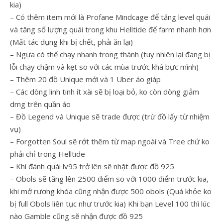
kia)
– Có thêm item mới là Profane Mindcage để tăng level quái
và tăng số lượng quái trong khu Helltide để farm nhanh hơn
(Mất tác dụng khi bị chết, phải ăn lại)
– Ngựa có thể chạy nhanh trong thành (tuy nhiên lại đang bị
lỗi chạy chậm và kẹt so với các mùa trước khá bực mình)
– Thêm 20 đồ Unique mới và 1 Uber áo giáp
– Các dòng linh tinh ít xài sẽ bị loại bỏ, ko còn dòng giảm
dmg trên quần áo
– Đồ Legend và Unique sẽ trade được (trừ đồ lấy từ nhiệm
vụ)
– Forgotten Soul sẽ rớt thêm từ map ngoài và Tree chứ ko
phải chỉ trong Helltide
– Khi đánh quái lv95 trở lên sẽ nhặt được đồ 925
– Obols sẽ tăng lên 2500 điểm so với 1000 điểm trước kia,
khi mở rương khóa cũng nhận được 500 obols (Quá khỏe ko
bị full Obols liên tục như trước kia) Khi bạn Level 100 thì lúc
nào Gamble cũng sẽ nhận được đồ 925