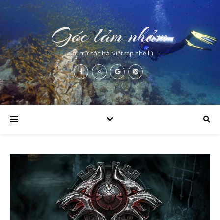
Góc lảm nhảm
Lưu trữ các bài viết tạp phế lù