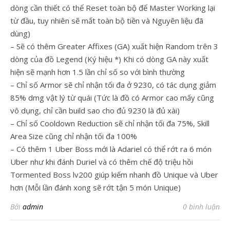
dòng cần thiết có thể Reset toàn bộ để Master Working lại
từ đầu, tuy nhiên sẽ mất toàn bộ tiền và Nguyên liệu đã
dùng)
– Sẽ có thêm Greater Affixes (GA) xuất hiện Random trên 3
dòng của đồ Legend (Ký hiệu *) Khi có dòng GA này xuất
hiện sẽ mạnh hơn 1.5 lần chỉ số so với bình thường
– Chỉ số Armor sẽ chỉ nhận tối đa ở 9230, có tác dụng giảm
85% dmg vật lý từ quái (Tức là đồ có Armor cao mấy cũng
vô dụng, chỉ cần build sao cho đủ 9230 là đủ xài)
– Chỉ số Cooldown Reduction sẽ chỉ nhận tối đa 75%, Skill
Area Size cũng chỉ nhận tối đa 100%
– Có thêm 1 Uber Boss mới là Adariel có thể rớt ra 6 món
Uber như khi đánh Duriel và có thêm chế độ triệu hồi
Tormented Boss lv200 giúp kiếm nhanh đồ Unique và Uber
hơn (Mỗi lần đánh xong sẽ rớt tận 5 món Unique)
Bởi
admin
0 bình luận