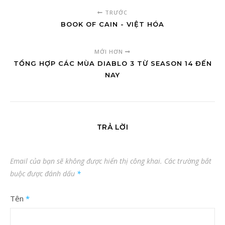
TRƯỚC
BOOK OF CAIN - VIỆT HÓA
MỚI HƠN
TỔNG HỢP CÁC MÙA DIABLO 3 TỪ SEASON 14 ĐẾN
NAY
TRẢ LỜI
Email của bạn sẽ không được hiển thị công khai.
Các trường bắt
buộc được đánh dấu
*
Tên
*